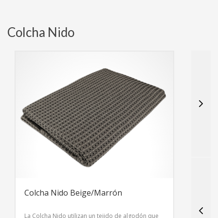
Colcha Nido
Colcha Nido Beige/Marrón
C
La Colcha Nido utilizan un tejido de algodón que
L