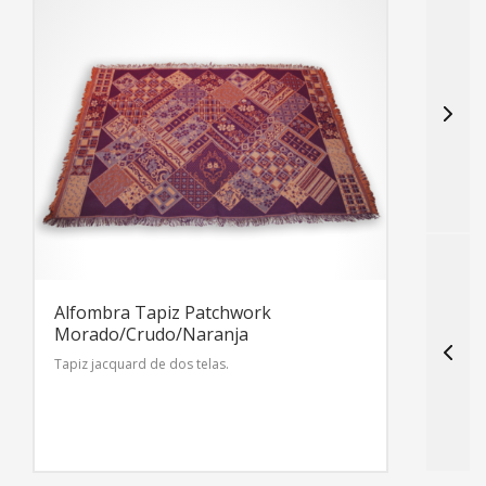
A
M
T
Alfombra Tapiz Patchwork
Morado/Crudo/Naranja
Tapiz jacquard de dos telas.