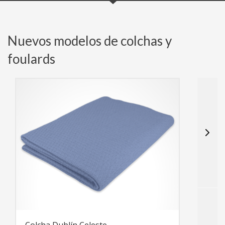
Nuevos modelos de colchas y
foulards
C
L
u
n
t
s
Colcha Dublín Celeste