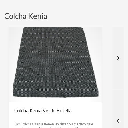
Colcha Kenia
C
L
s
D
Colcha Kenia Verde Botella
Las Colchas Kenia tienen un diseño atractivo que