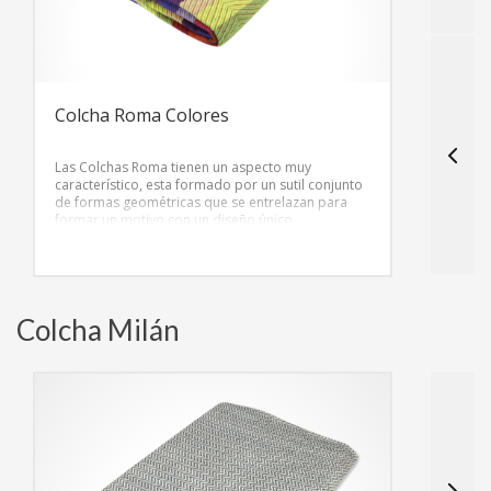
Colcha Roma Colores
Las Colchas Roma tienen un aspecto muy
característico, esta formado por un sutil conjunto
de formas geométricas que se entrelazan para
formar un motivo con un diseño único.
Colcha Milán
C
L
p