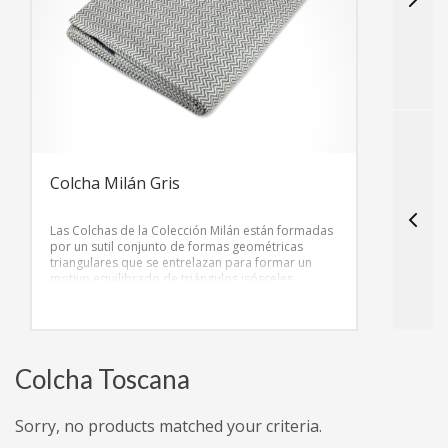
t
m
Colcha Milán Gris
Las Colchas de la Colección Milán están formadas
por un sutil conjunto de formas geométricas
triangulares que se entrelazan para formar un
motivo equilibrado de triángulos isósceles.
Colcha Toscana
Sorry, no products matched your criteria.