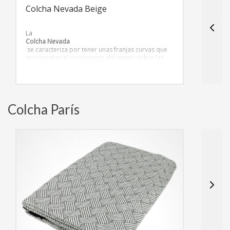
Colcha Nevada Beige
C
La
L
Colcha Nevada
C
se caracteriza por tener unas franjas curvas que
s
representan el movimiento del viento sobre las
r
cumbres nevadas de las altas montañas. La colcha
c
nevada puede aportar una textura interesante y
n
moderna al comedor o a la habitación.
m
Colcha París