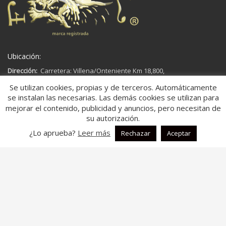
Ubicación:
Dirección:
Carretera: Villena/Onteniente Km 18,800,
03450,
Se utilizan cookies, propias y de terceros. Automáticamente
Ap. Correos 181
se instalan las necesarias. Las demás cookies se utilizan para
Banyeres de Mariola, Alicante
mejorar el contenido, publicidad y anuncios, pero necesitan de
España
su autorización.
¿Lo aprueba?
Leer más
Rechazar
Aceptar
Aspectos legales:
Aviso legal
Política de Cookies
Política de Privacidad
Descripción:
En fontal.es, somos una
empresa dedicada a la fabricación y
comercialización de colchas multiusos.