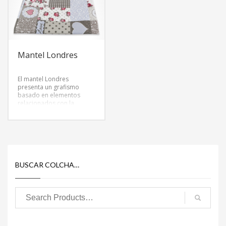
Mantel Londres
El mantel Londres
presenta un grafismo
basado en elementos
relacionados con la
ciudad. El mantel crean un
entorno agradable y
dinámico. Además el
mantel tiene un acabado
especial resinado para
evitar las manchas.
BUSCAR COLCHA…