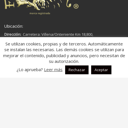
Ubicación:
Dirección:
Carretera: Villena/Onteniente Km 18,800,
03450,
Se utilizan cookies, propias y de terceros. Automáticamente
Ap. Correos 181
se instalan las necesarias. Las demás cookies se utilizan para
Banyeres de Mariola, Alicante
mejorar el contenido, publicidad y anuncios, pero necesitan de
España
su autorización.
¿Lo aprueba?
Leer más
Rechazar
Aceptar
Aspectos legales:
Aviso legal
Política de Cookies
Política de Privacidad
Descripción:
En fontal.es, somos una
empresa dedicada a la fabricación y
comercialización de colchas multiusos.