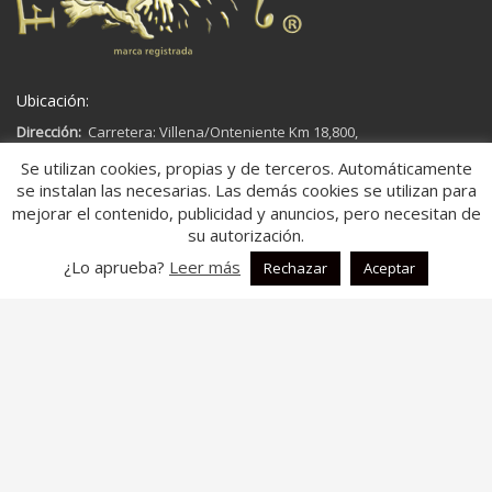
Ubicación:
Dirección:
Carretera: Villena/Onteniente Km 18,800,
03450,
Se utilizan cookies, propias y de terceros. Automáticamente
Ap. Correos 181
se instalan las necesarias. Las demás cookies se utilizan para
Banyeres de Mariola, Alicante
mejorar el contenido, publicidad y anuncios, pero necesitan de
España
su autorización.
¿Lo aprueba?
Leer más
Rechazar
Aceptar
Aspectos legales:
Aviso legal
Política de Cookies
Política de Privacidad
Descripción:
En fontal.es, somos una
empresa dedicada a la fabricación y
comercialización de colchas multiusos.