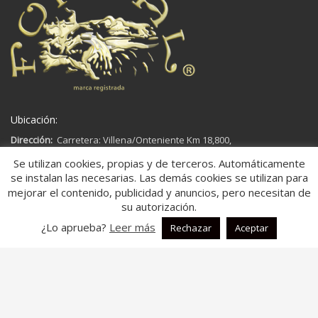
Ubicación:
Dirección:
Carretera: Villena/Onteniente Km 18,800,
03450,
Se utilizan cookies, propias y de terceros. Automáticamente
Ap. Correos 181
se instalan las necesarias. Las demás cookies se utilizan para
Banyeres de Mariola, Alicante
mejorar el contenido, publicidad y anuncios, pero necesitan de
España
su autorización.
¿Lo aprueba?
Leer más
Rechazar
Aceptar
Aspectos legales:
Aviso legal
Política de Cookies
Política de Privacidad