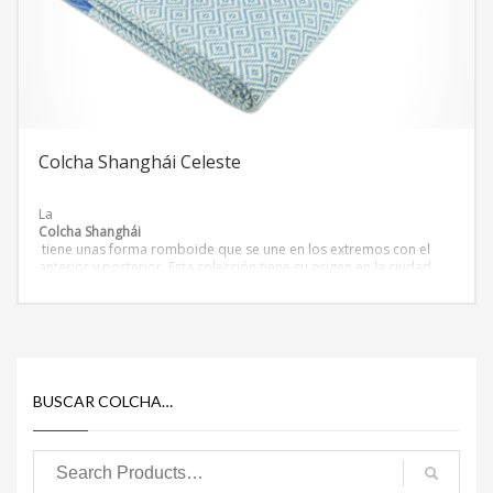
Colcha Shanghái Celeste
La
Colcha Shanghái
tiene unas forma romboide que se une en los extremos con el
anterior y posterior. Esta colección tiene su origen en la ciudad
más poblada de China, las colchas de la colección Shanghái tienen
las
tonalidades y texturas
presentes en la ciudad. Colchas de colores que transportan hacia
el lejano oriente.
BUSCAR COLCHA…