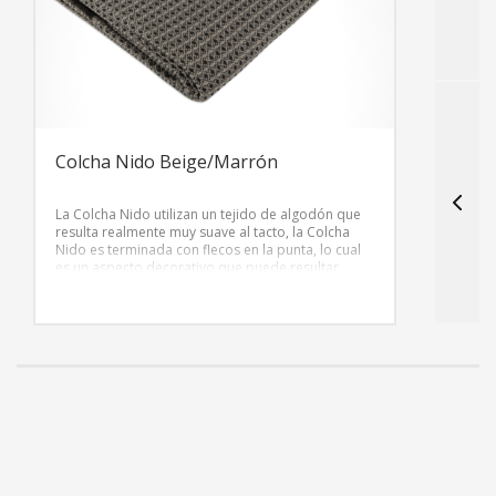
Colcha Nido Beige/Marrón
C
La Colcha Nido utilizan un tejido de algodón que
L
resulta realmente muy suave al tacto, la Colcha
r
Nido es terminada con flecos en la punta, lo cual
N
es un aspecto decorativo que puede resultar
e
gracioso e interesante.
g