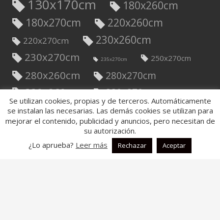
130x170cm
180x260cm
180x270cm
220x260cm
230x260cm
220x270cm
230x270cm
250x270cm
235x270cm
280x260cm
280x270cm
330x260cm
330x270cm
Se utilizan cookies, propias y de terceros. Automáticamente
Chaise Longue Derecho
se instalan las necesarias. Las demás cookies se utilizan para
280x260cm
mejorar el contenido, publicidad y anuncios, pero necesitan de
su autorización.
Chaise Longue Derecho 280x290cm
¿Lo aprueba?
Leer más
Rechazar
Aceptar
Chaise Longue Izquierdo
280x260cm
Chaise Longue Izquierdo 280x290cm