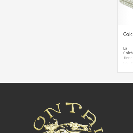
Colc
La
Colch
tiene
recta
colecc
franc
tonali
repre
princi
moder
mucho