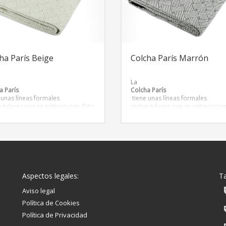
ha París Beige
Colcha París Marrón
La
a París
Colcha París
 unas líneas formales
tiene unas líneas formales
ngulares que se entrecruzan. Esta
rectangulares que se entrecruzan
ión tiene su origen en la capital
colección tiene su origen en la ca
esa donde las
francesa donde las
dades y las texturas
tonalidades y las texturas
sentan la esencia Parisina de
representan la esencia Parisina 
pios de siglo. Estética
principios de siglo. Estética
nista que ha conquistado
modernista que ha conquistado
s hogares.
muchos hogares.
Aspectos legales:
T
Aviso legal
Política de Cookies
Política de Privacidad