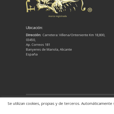
Ubicación:
Dirección:
Carretera: Villena/Onteniente Km 18,800,
03450,
Ap. Correos 181
Banyeres de Mariola, Alicante
España
Se utilizan cookies, propias y de terceros. Automáticamente s
© 2013 - 2024 FONTAL. TODOS LOS DERECHOS RESERVAD