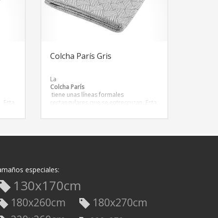
Colcha París Gris
La
Colcha París
tiene unas líneas formales
. Esta
rectangulares que se entrecruzan. Esta
pital
colección tiene su origen en la capital
francesa donde las
tonalidades y las texturas
de
representan la esencia Parisina de
principios de siglo. Estética
modernista que ha conquistado
muchos hogares.
amaños especiales:
130x170cm
180x260cm
180x270cm