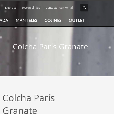
Empresa
Sostenibilidad
Contactar con Fontal
PADA
MANTELES
COJINES
OUTLET
Colcha París Granate
Colcha París
Granate