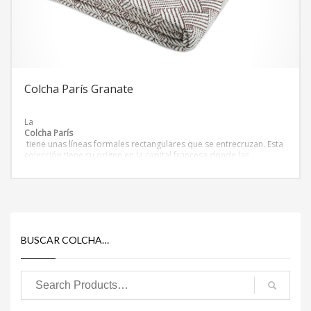
Colcha París Granate
La
Colcha París
tiene unas líneas formales rectangulares que se entrecruzan. Esta
colección tiene su origen en la capital francesa donde las
tonalidades y las texturas
representan la esencia Parisina de principios de siglo. Estética
modernista que ha conquistado muchos hogares.
BUSCAR COLCHA…