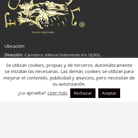
Ubicación:
Dirección:
Carretera: Villena/Onteniente Km 18,800,
03450,
Se utilizan cookies, propias y de terceros. Automáticamente
Ap. Correos 181
se instalan las necesarias. Las demás cookies se utilizan para
Banyeres de Mariola, Alicante
mejorar el contenido, publicidad y anuncios, pero necesitan de
España
su autorización.
¿Lo aprueba?
Leer más
Rechazar
Aceptar
Aspectos legales:
Aviso legal
Política de Cookies
Política de Privacidad
Descripción: