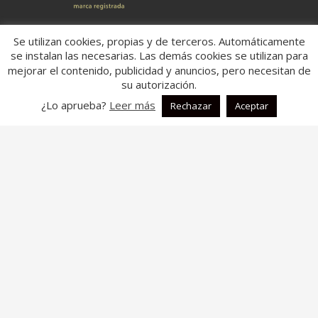
Ubicación:
Se utilizan cookies, propias y de terceros. Automáticamente
se instalan las necesarias. Las demás cookies se utilizan para
Dirección:
Carretera: Villena/Onteniente Km 18,800,
mejorar el contenido, publicidad y anuncios, pero necesitan de
03450,
su autorización.
Ap. Correos 181
Banyeres de Mariola, Alicante
¿Lo aprueba?
Leer más
Rechazar
Aceptar
España
Aspectos legales:
Aviso legal
Política de Cookies
Política de Privacidad
Descripción:
En fontal.es, somos una
empresa dedicada a la fabricación y
comercialización de colchas multiusos.
Nuestros productos están pensados para adaptarse a diversas
situaciones y entornos, como el hogar, el coche, la playa o la