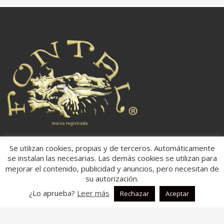
Ubicación:
Se utilizan cookies, propias y de terceros. Automáticamente
se instalan las necesarias. Las demás cookies se utilizan para
Dirección:
Carretera: Villena/Onteniente Km 18,800,
mejorar el contenido, publicidad y anuncios, pero necesitan de
03450,
su autorización.
Ap. Correos 181
Banyeres de Mariola, Alicante
¿Lo aprueba?
Leer más
Rechazar
Aceptar
España
Aspectos legales: