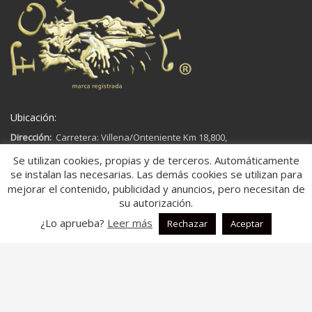
Ubicación:
Dirección:
Carretera: Villena/Onteniente Km 18,800,
03450,
Se utilizan cookies, propias y de terceros. Automáticamente
Ap. Correos 181
se instalan las necesarias. Las demás cookies se utilizan para
Banyeres de Mariola, Alicante
mejorar el contenido, publicidad y anuncios, pero necesitan de
España
su autorización.
¿Lo aprueba?
Leer más
Rechazar
Aceptar
Aspectos legales:
Aviso legal
Política de Cookies
Política de Privacidad