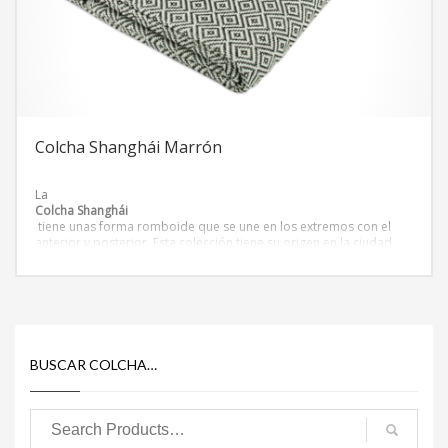
Colcha Shanghái Marrón
La
Colcha Shanghái
tiene unas forma romboide que se une en los extremos con el
anterior y posterior. Esta colección tiene su origen en la ciudad
más poblada de China, las colchas de la colección Shanghái tienen
las
tonalidades y texturas
presentes en la ciudad. Colchas de colores que transportan hacia
el lejano oriente.
BUSCAR COLCHA…