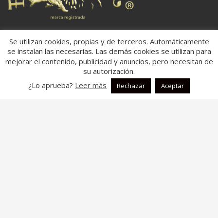
Ubicación:
Se utilizan cookies, propias y de terceros. Automáticamente
se instalan las necesarias. Las demás cookies se utilizan para
Dirección:
Carretera: Villena/Onteniente Km 18,800,
mejorar el contenido, publicidad y anuncios, pero necesitan de
03450,
su autorización.
Ap. Correos 181
Banyeres de Mariola, Alicante
¿Lo aprueba?
Leer más
Rechazar
Aceptar
España
Aspectos legales:
Aviso legal
Política de Cookies
Política de Privacidad
Descripción:
En fontal.es, somos una
empresa dedicada a la fabricación y
comercialización de colchas multiusos.