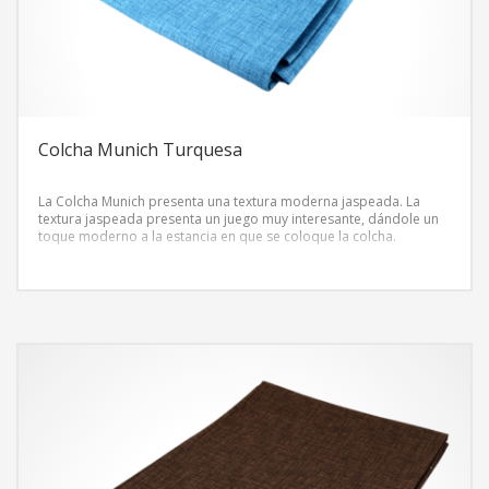
Colcha Munich Turquesa
La Colcha Munich presenta una textura moderna jaspeada. La
textura jaspeada presenta un juego muy interesante, dándole un
toque moderno a la estancia en que se coloque la colcha.