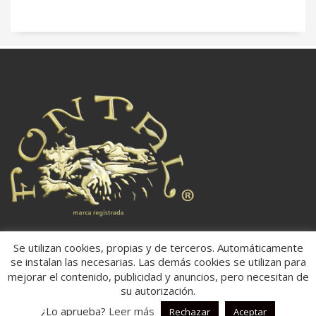
Ubicación:
Se utilizan cookies, propias y de terceros. Automáticamente
se instalan las necesarias. Las demás cookies se utilizan para
Dirección:
Carretera: Villena/Onteniente Km 18,800,
mejorar el contenido, publicidad y anuncios, pero necesitan de
03450,
su autorización.
Ap. Correos 181
Banyeres de Mariola, Alicante
¿Lo aprueba?
Leer más
Rechazar
Aceptar