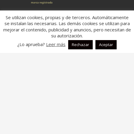
Ubicación:
Se utilizan cookies, propias y de terceros. Automáticamente
se instalan las necesarias. Las demás cookies se utilizan para
Dirección:
Carretera: Villena/Onteniente Km 18,800,
mejorar el contenido, publicidad y anuncios, pero necesitan de
03450,
su autorización.
Ap. Correos 181
Banyeres de Mariola, Alicante
¿Lo aprueba?
Leer más
Rechazar
Aceptar
España
Aspectos legales:
Aviso legal
Política de Cookies
Política de Privacidad
Descripción:
En fontal.es, somos una
empresa dedicada a la fabricación y
comercialización de colchas multiusos.
Nuestros productos están pensados para adaptarse a diversas
situaciones y entornos, como el hogar, el coche, la playa o la